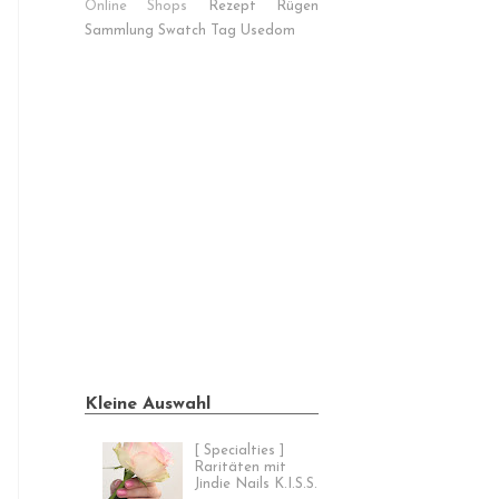
Online Shops
Rezept
Rügen
Sammlung
Swatch
Tag
Usedom
Kleine Auswahl
[ Specialties ]
Raritäten mit
Jindie Nails K.I.S.S.