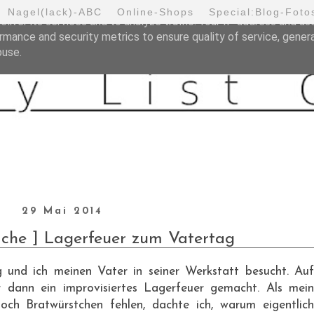
Nagel(lack)-ABC
Online-Shops
Special:Blog-Foto
liver its services and to analyze traffic. Your IP address and us
rmance and security metrics to ensure quality of service, gene
buse.
29 Mai 2014
ache ] Lagerfeuer zum Vatertag
nd ich meinen Vater in seiner Werkstatt besucht. Auf
dann ein improvisiertes Lagerfeuer gemacht. Als mein
och Bratwürstchen fehlen, dachte ich, warum eigentlich