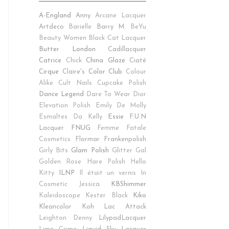
A-England
Anny
Arcane Lacquer
Artdeco
Barielle
Barry M.
BeYu
Beauty Women
Black Cat Lacquer
Butter London
Cadillacquer
Catrice
Chick
China Glaze
Ciaté
Cirque
Claire's
Color Club
Colour
Alike
Cult Nails
Cupcake Polish
Dance Legend
Dare To Wear
Dior
Elevation Polish
Emily De Molly
Esmaltes Da Kelly
Essie
F.U.N
Lacquer
FNUG
Femme Fatale
Cosmetics
Flormar
Frankenpolish
Girly Bits
Glam Polish
Glitter Gal
Golden Rose
Hare Polish
Hello
Kitty
ILNP
Il était un vernis
In
Cosmetic
Jessica
KBShimmer
Kaleidoscope
Kester Black
Kiko
Kleancolor
Koh
Lac Attack
Leighton Denny
LilypadLacquer