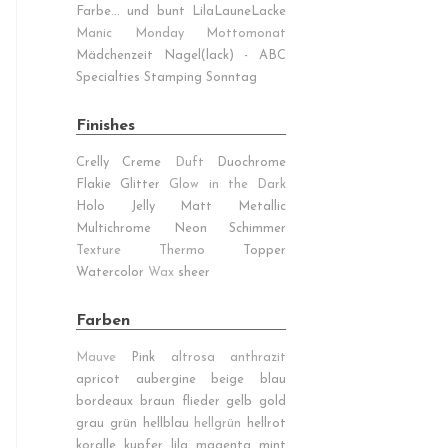
Farbe... und bunt
LilaLauneLacke
Manic Monday
Mottomonat
Mädchenzeit
Nagel(lack) - ABC
Specialties
Stamping Sonntag
Finishes
Crelly
Creme
Duft
Duochrome
Flakie
Glitter
Glow in the Dark
Holo
Jelly
Matt
Metallic
Multichrome
Neon
Schimmer
Texture
Thermo
Topper
Watercolor
Wax
sheer
Farben
Mauve
Pink
altrosa
anthrazit
apricot
aubergine
beige
blau
bordeaux
braun
flieder
gelb
gold
grau
grün
hellblau
hellgrün
hellrot
koralle
kupfer
lila
magenta
mint