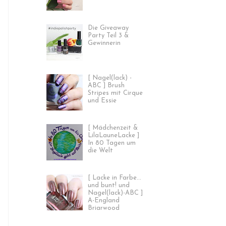
Die Giveaway
Party Teil 3 &
Gewinnerin
[ Nagel(lack) -
ABC ] Brush
Stripes mit Cirque
und Essie
[ Mädchenzeit &
LilaLauneLacke ]
In 80 Tagen um
die Welt
[ Lacke in Farbe...
und bunt! und
Nagel(lack)-ABC ]
A-England
Briarwood