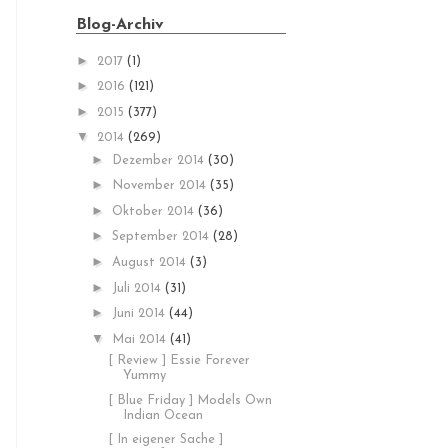
Blog-Archiv
►
2017
(1)
►
2016
(121)
►
2015
(377)
▼
2014
(269)
►
Dezember 2014
(30)
►
November 2014
(35)
►
Oktober 2014
(36)
►
September 2014
(28)
►
August 2014
(3)
►
Juli 2014
(31)
►
Juni 2014
(44)
▼
Mai 2014
(41)
[ Review ] Essie Forever
Yummy
[ Blue Friday ] Models Own
Indian Ocean
[ In eigener Sache ]