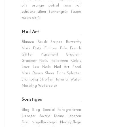
oliv
orange
petrol
rosa
rot
schwarz
silber
tannengrün
taupe
türkis
weiß
Nail Art
Blumen
Brush Stripes
Butterfly
Nails
Dots
Einhorn
Eule
French
Glitter Placement
Gradient
Gradient Nails
Halloween
Kürbis
Lace
Leo Nails
Nail Art
Pond
Nails
Rosen
Sheer Tints
Splatter
Stamping
Streifen
Tutorial
Water
Marbling
Watercolor
Sonstiges
Blog
Blog Special
Fotografieren
Liebster Award
Meine liebsten
Drei
Nagellackregal
Nagelpflege