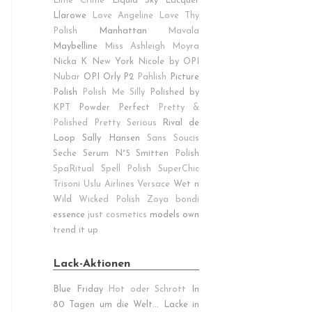
Lime Crime
Liquid Sky Lacquer
Llarowe
Love Angeline
Love Thy
Polish
Manhattan
Mavala
Maybelline
Miss Ashleigh
Moyra
Nicka K New York
Nicole by OPI
Nubar
OPI
Orly
P2
Pahlish
Picture
Polish
Polish Me Silly
Polished by
KPT
Powder Perfect
Pretty &
Polished
Pretty Serious
Rival de
Loop
Sally Hansen
Sans Soucis
Seche
Serum N°5
Smitten Polish
SpaRitual
Spell Polish
SuperChic
Trisoni
Uslu Airlines
Versace
Wet n
Wild
Wicked Polish
Zoya
bondi
essence
just cosmetics
models own
trend it up
Lack-Aktionen
Blue Friday
Hot oder Schrott
In
80 Tagen um die Welt...
Lacke in