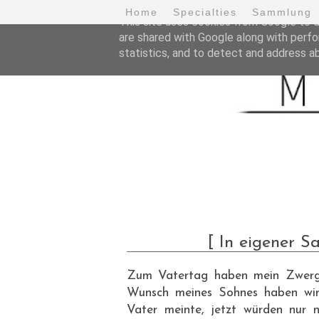
Home
Specialties
Sammlung
This site uses cookies from Google to de
are shared with Google along with perfo
statistics, and to detect and address a
[ In eigener S
Zum Vatertag haben mein Zwerg u
Wunsch meines Sohnes haben wir 
Vater meinte, jetzt würden nur n