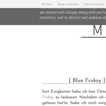
Home
Specialties
Sammlung
This site uses cookies from Google to de
are shared with Google along with perfo
statistics, and to detect and address a
[ Blue Friday 
Seit Ewigkeiten habe ich hier Chi
Friday
zu lackieren. Nachdem ich a
gelesen hatte, habe ich mich ewig