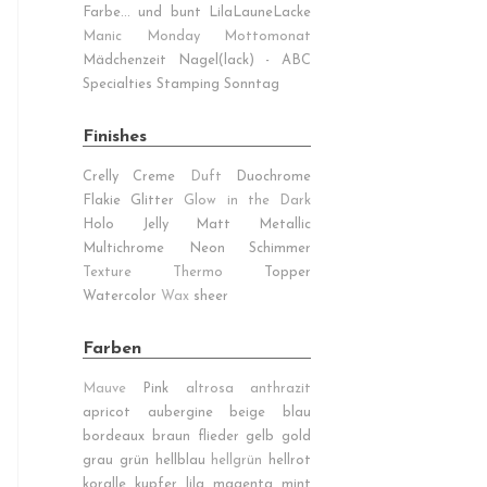
Farbe... und bunt
LilaLauneLacke
Manic Monday
Mottomonat
Mädchenzeit
Nagel(lack) - ABC
Specialties
Stamping Sonntag
Finishes
Crelly
Creme
Duft
Duochrome
Flakie
Glitter
Glow in the Dark
Holo
Jelly
Matt
Metallic
Multichrome
Neon
Schimmer
Texture
Thermo
Topper
Watercolor
Wax
sheer
Farben
Mauve
Pink
altrosa
anthrazit
apricot
aubergine
beige
blau
bordeaux
braun
flieder
gelb
gold
grau
grün
hellblau
hellgrün
hellrot
koralle
kupfer
lila
magenta
mint