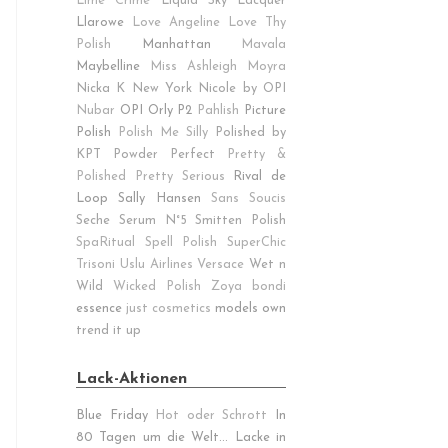
Lime Crime
Liquid Sky Lacquer
Llarowe
Love Angeline
Love Thy
Polish
Manhattan
Mavala
Maybelline
Miss Ashleigh
Moyra
Nicka K New York
Nicole by OPI
Nubar
OPI
Orly
P2
Pahlish
Picture
Polish
Polish Me Silly
Polished by
KPT
Powder Perfect
Pretty &
Polished
Pretty Serious
Rival de
Loop
Sally Hansen
Sans Soucis
Seche
Serum N°5
Smitten Polish
SpaRitual
Spell Polish
SuperChic
Trisoni
Uslu Airlines
Versace
Wet n
Wild
Wicked Polish
Zoya
bondi
essence
just cosmetics
models own
trend it up
Lack-Aktionen
Blue Friday
Hot oder Schrott
In
80 Tagen um die Welt...
Lacke in