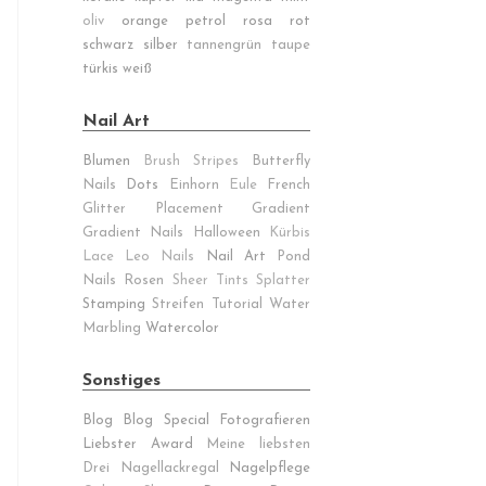
oliv
orange
petrol
rosa
rot
schwarz
silber
tannengrün
taupe
türkis
weiß
Nail Art
Blumen
Brush Stripes
Butterfly
Nails
Dots
Einhorn
Eule
French
Glitter Placement
Gradient
Gradient Nails
Halloween
Kürbis
Lace
Leo Nails
Nail Art
Pond
Nails
Rosen
Sheer Tints
Splatter
Stamping
Streifen
Tutorial
Water
Marbling
Watercolor
Sonstiges
Blog
Blog Special
Fotografieren
Liebster Award
Meine liebsten
Drei
Nagellackregal
Nagelpflege