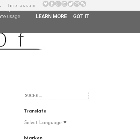
s
Impressum
er-agent
rate usage
LEARN MORE
GOT IT
Translate
Select Language
▼
s
Marken