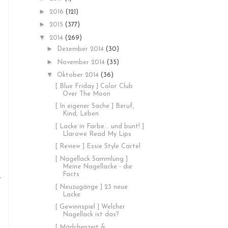
►
2016
(121)
►
2015
(377)
▼
2014
(269)
►
Dezember 2014
(30)
►
November 2014
(35)
▼
Oktober 2014
(36)
[ Blue Friday ] Color Club
Over The Moon
[ In eigener Sache ] Beruf,
Kind, Leben
[ Lacke in Farbe... und bunt! ]
Llarowe Read My Lips
[ Review ] Essie Style Cartel
[ Nagellack Sammlung ]
Meine Nagellacke - die
Facts
[ Neuzugänge ] 23 neue
Lacke
[ Gewinnspiel ] Welcher
Nagellack ist das?
[ Mädchenzeit &