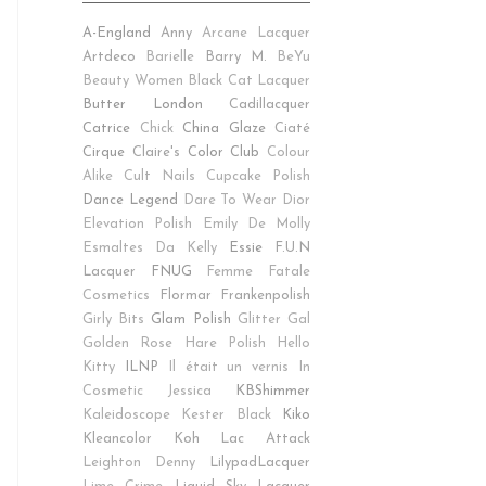
A-England
Anny
Arcane Lacquer
Artdeco
Barielle
Barry M.
BeYu
Beauty Women
Black Cat Lacquer
Butter London
Cadillacquer
Catrice
Chick
China Glaze
Ciaté
Cirque
Claire's
Color Club
Colour
Alike
Cult Nails
Cupcake Polish
Dance Legend
Dare To Wear
Dior
Elevation Polish
Emily De Molly
Esmaltes Da Kelly
Essie
F.U.N
Lacquer
FNUG
Femme Fatale
Cosmetics
Flormar
Frankenpolish
Girly Bits
Glam Polish
Glitter Gal
Golden Rose
Hare Polish
Hello
Kitty
ILNP
Il était un vernis
In
Cosmetic
Jessica
KBShimmer
Kaleidoscope
Kester Black
Kiko
Kleancolor
Koh
Lac Attack
Leighton Denny
LilypadLacquer