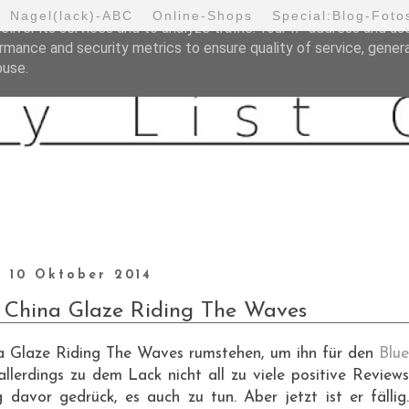
Nagel(lack)-ABC
Online-Shops
Special:Blog-Foto
liver its services and to analyze traffic. Your IP address and us
rmance and security metrics to ensure quality of service, gene
buse.
10 Oktober 2014
] China Glaze Riding The Waves
na Glaze Riding The Waves rumstehen, um ihn für den
Blue
llerdings zu dem Lack nicht all zu viele positive Review
 davor gedrück, es auch zu tun. Aber jetzt ist er fällig.