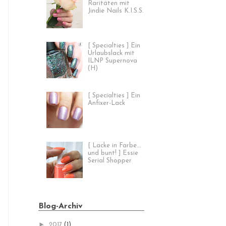
Raritäten mit
Jindie Nails K.I.S.S.
[ Specialties ] Ein
Urlaubslack mit
ILNP Supernova
(H)
[ Specialties ] Ein
Anfixer-Lack
[ Lacke in Farbe...
und bunt! ] Essie
Serial Shopper
Blog-Archiv
►
2017
(1)