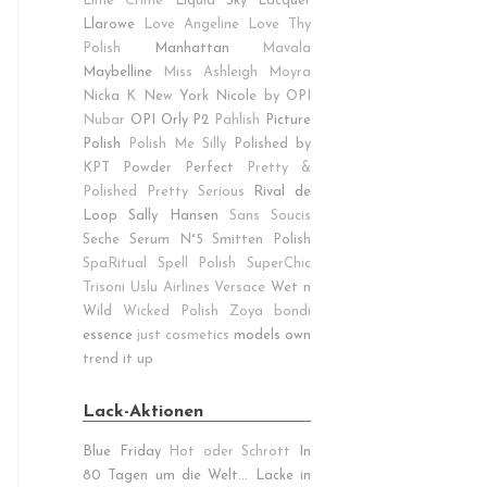
Lime Crime
Liquid Sky Lacquer
Llarowe
Love Angeline
Love Thy
Polish
Manhattan
Mavala
Maybelline
Miss Ashleigh
Moyra
Nicka K New York
Nicole by OPI
Nubar
OPI
Orly
P2
Pahlish
Picture
Polish
Polish Me Silly
Polished by
KPT
Powder Perfect
Pretty &
Polished
Pretty Serious
Rival de
Loop
Sally Hansen
Sans Soucis
Seche
Serum N°5
Smitten Polish
SpaRitual
Spell Polish
SuperChic
Trisoni
Uslu Airlines
Versace
Wet n
Wild
Wicked Polish
Zoya
bondi
essence
just cosmetics
models own
trend it up
Lack-Aktionen
Blue Friday
Hot oder Schrott
In
80 Tagen um die Welt...
Lacke in