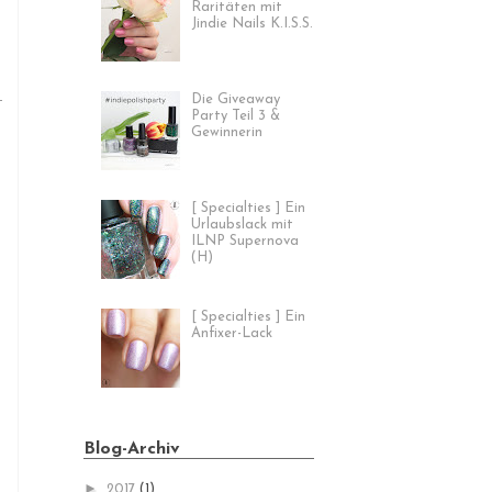
Raritäten mit
Jindie Nails K.I.S.S.
Die Giveaway
Party Teil 3 &
Gewinnerin
[ Specialties ] Ein
Urlaubslack mit
ILNP Supernova
(H)
[ Specialties ] Ein
Anfixer-Lack
Blog-Archiv
►
2017
(1)