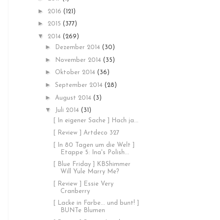
►
2016
(121)
►
2015
(377)
▼
2014
(269)
►
Dezember 2014
(30)
►
November 2014
(35)
►
Oktober 2014
(36)
►
September 2014
(28)
►
August 2014
(3)
▼
Juli 2014
(31)
[ In eigener Sache ] Hach ja...
[ Review ] Artdeco 327
[ In 80 Tagen um die Welt ]
Etappe 5: Ina's Polish...
[ Blue Friday ] KBShimmer
Will Yule Marry Me?
[ Review ] Essie Very
Cranberry
[ Lacke in Farbe... und bunt! ]
BUNTe Blumen