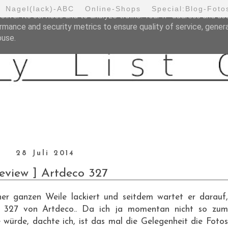
Nagel(lack)-ABC
Online-Shops
Special:Blog-Foto
liver its services and to analyze traffic. Your IP address and us
rmance and security metrics to ensure quality of service, gene
buse.
28 Juli 2014
eview ] Artdeco 327
er ganzen Weile lackiert und seitdem wartet er darauf,
r. 327 von Artdeco.. Da ich ja momentan nicht so zum
 würde, dachte ich, ist das mal die Gelegenheit die Fotos