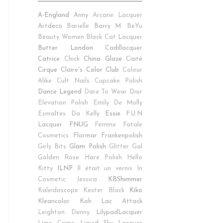
A-England
Anny
Arcane Lacquer
Artdeco
Barielle
Barry M.
BeYu
Beauty Women
Black Cat Lacquer
Butter London
Cadillacquer
Catrice
Chick
China Glaze
Ciaté
Cirque
Claire's
Color Club
Colour
Alike
Cult Nails
Cupcake Polish
Dance Legend
Dare To Wear
Dior
Elevation Polish
Emily De Molly
Esmaltes Da Kelly
Essie
F.U.N
Lacquer
FNUG
Femme Fatale
Cosmetics
Flormar
Frankenpolish
Girly Bits
Glam Polish
Glitter Gal
Golden Rose
Hare Polish
Hello
Kitty
ILNP
Il était un vernis
In
Cosmetic
Jessica
KBShimmer
Kaleidoscope
Kester Black
Kiko
Kleancolor
Koh
Lac Attack
Leighton Denny
LilypadLacquer