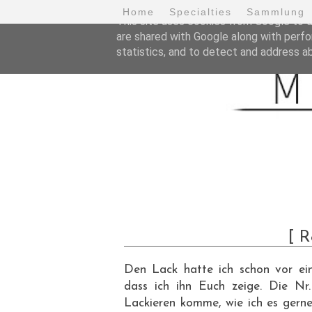
Home
Specialties
Sammlung
This site uses cookies from Google to de
are shared with Google along with perfo
statistics, and to detect and address a
[ R
Den Lack hatte ich schon vor ein
dass ich ihn Euch zeige. Die N
Lackieren komme, wie ich es gerne