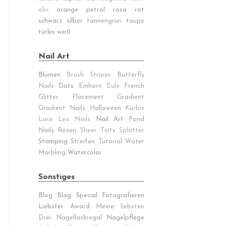
oliv
orange
petrol
rosa
rot
schwarz
silber
tannengrün
taupe
türkis
weiß
Nail Art
Blumen
Brush Stripes
Butterfly
Nails
Dots
Einhorn
Eule
French
Glitter Placement
Gradient
Gradient Nails
Halloween
Kürbis
Lace
Leo Nails
Nail Art
Pond
Nails
Rosen
Sheer Tints
Splatter
Stamping
Streifen
Tutorial
Water
Marbling
Watercolor
Sonstiges
Blog
Blog Special
Fotografieren
Liebster Award
Meine liebsten
Drei
Nagellackregal
Nagelpflege