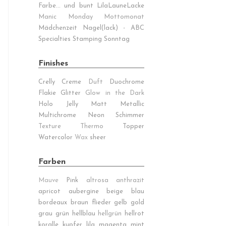
Farbe... und bunt
LilaLauneLacke
Manic Monday
Mottomonat
Mädchenzeit
Nagel(lack) - ABC
Specialties
Stamping Sonntag
Finishes
Crelly
Creme
Duft
Duochrome
Flakie
Glitter
Glow in the Dark
Holo
Jelly
Matt
Metallic
Multichrome
Neon
Schimmer
Texture
Thermo
Topper
Watercolor
Wax
sheer
Farben
Mauve
Pink
altrosa
anthrazit
apricot
aubergine
beige
blau
bordeaux
braun
flieder
gelb
gold
grau
grün
hellblau
hellgrün
hellrot
koralle
kupfer
lila
magenta
mint