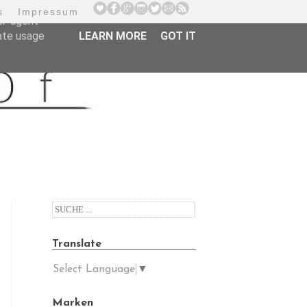
s
Impressum
er-agent
rate usage
LEARN MORE
GOT IT
Translate
Select Language
▼
Marken