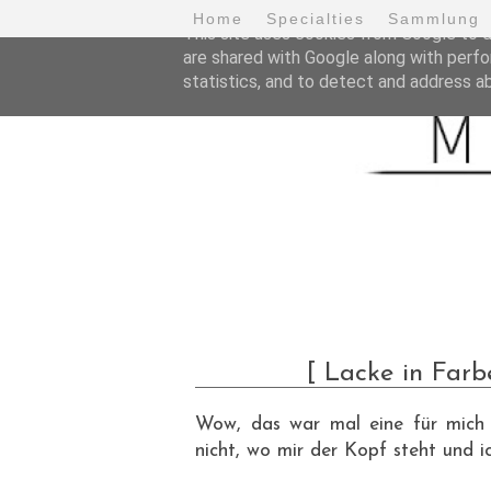
Home
Specialties
Sammlung
This site uses cookies from Google to de
are shared with Google along with perfo
statistics, and to detect and address a
[ Lacke in Farb
Wow, das war mal eine für mich w
nicht, wo mir der Kopf steht und 