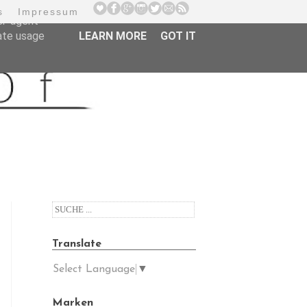
s
Impressum
er-agent
rate usage
LEARN MORE
GOT IT
Translate
Select Language
▼
Marken