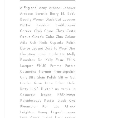
!
A-England
Anny
Arcane Lacquer
Artdeco
Barielle
Barry M.
BeYu
Beauty Women
Black Cat Lacquer
Butter London
Cadillacquer
Catrice
Chick
China Glaze
Ciaté
Cirque
Claire's
Color Club
Colour
Alike
Cult Nails
Cupcake Polish
Dance Legend
Dare To Wear
Dior
Elevation Polish
Emily De Molly
Esmaltes Da Kelly
Essie
F.U.N
Lacquer
FNUG
Femme Fatale
Cosmetics
Flormar
Frankenpolish
Girly Bits
Glam Polish
Glitter Gal
Golden Rose
Hare Polish
Hello
Kitty
ILNP
Il était un vernis
In
Cosmetic
Jessica
KBShimmer
Kaleidoscope
Kester Black
Kiko
Kleancolor
Koh
Lac Attack
Leighton Denny
LilypadLacquer