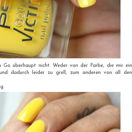
 Go überhaupt nicht. Weder von der Farbe, die mir ein
 und dadurch leider zu grell, zum anderen von all den
g.