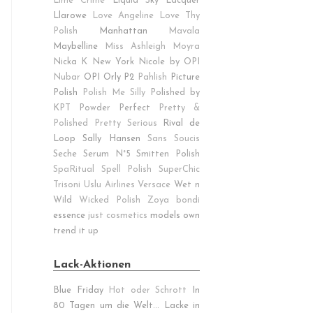
Lime Crime
Liquid Sky Lacquer
Llarowe
Love Angeline
Love Thy
Polish
Manhattan
Mavala
Maybelline
Miss Ashleigh
Moyra
Nicka K New York
Nicole by OPI
Nubar
OPI
Orly
P2
Pahlish
Picture
Polish
Polish Me Silly
Polished by
KPT
Powder Perfect
Pretty &
Polished
Pretty Serious
Rival de
Loop
Sally Hansen
Sans Soucis
Seche
Serum N°5
Smitten Polish
SpaRitual
Spell Polish
SuperChic
Trisoni
Uslu Airlines
Versace
Wet n
Wild
Wicked Polish
Zoya
bondi
essence
just cosmetics
models own
trend it up
Lack-Aktionen
Blue Friday
Hot oder Schrott
In
80 Tagen um die Welt...
Lacke in