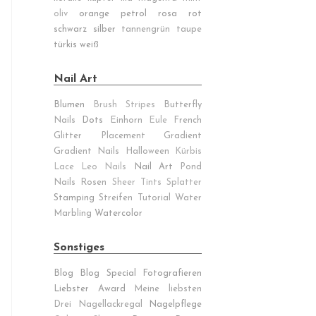
oliv
orange
petrol
rosa
rot
schwarz
silber
tannengrün
taupe
türkis
weiß
Nail Art
Blumen
Brush Stripes
Butterfly
Nails
Dots
Einhorn
Eule
French
Glitter Placement
Gradient
Gradient Nails
Halloween
Kürbis
Lace
Leo Nails
Nail Art
Pond
Nails
Rosen
Sheer Tints
Splatter
Stamping
Streifen
Tutorial
Water
Marbling
Watercolor
Sonstiges
Blog
Blog Special
Fotografieren
Liebster Award
Meine liebsten
Drei
Nagellackregal
Nagelpflege