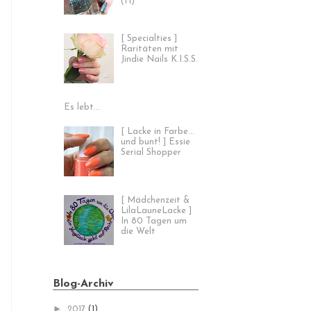
(H)
[ Specialties ]
Raritäten mit
Jindie Nails K.I.S.S.
Es lebt...
[ Lacke in Farbe...
und bunt! ] Essie
Serial Shopper
[ Mädchenzeit &
LilaLauneLacke ]
In 80 Tagen um
die Welt
Blog-Archiv
►
2017
(1)