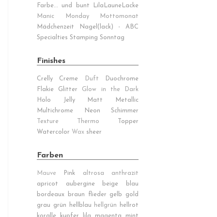
Farbe... und bunt
LilaLauneLacke
Manic Monday
Mottomonat
Mädchenzeit
Nagel(lack) - ABC
Specialties
Stamping Sonntag
Finishes
Crelly
Creme
Duft
Duochrome
Flakie
Glitter
Glow in the Dark
Holo
Jelly
Matt
Metallic
Multichrome
Neon
Schimmer
Texture
Thermo
Topper
Watercolor
Wax
sheer
Farben
Mauve
Pink
altrosa
anthrazit
apricot
aubergine
beige
blau
bordeaux
braun
flieder
gelb
gold
grau
grün
hellblau
hellgrün
hellrot
koralle
kupfer
lila
magenta
mint